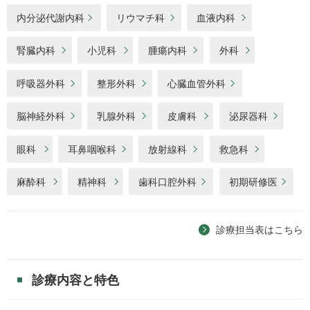
内分泌代謝内科
リウマチ科
血液内科
腎臓内科
小児科
腫瘍内科
外科
呼吸器外科
整形外科
心臓血管外科
脳神経外科
乳腺外科
皮膚科
泌尿器科
眼科
耳鼻咽喉科
放射線科
救急科
麻酔科
精神科
歯科口腔外科
初期研修医
診療担当表はこちら
診療内容と特色