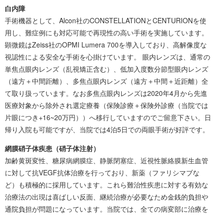
白内障
手術機器として、Alcon社のCONSTELLATIONとCENTURIONを使
用し、難症例にも対応可能で再現性の高い手術を実施しています。
顕微鏡はZeiss社のOPMI Lumera 700を導入しており、高解像度な
視認性による安全な手術を心掛けています。 眼内レンズは、通常の
単焦点眼内レンズ（乱視矯正含む）、低加入度数分節型眼内レンズ
（遠方＋中間距離）、多焦点眼内レンズ（遠方＋中間＋近距離）全
て取り扱っています。なお多焦点眼内レンズは2020年4月から先進
医療対象から除外され選定療養（保険診療＋保険外診療（当院では
片眼につき+16~20万円））へ移行していますのでご留意下さい。日
帰り入院も可能ですが、当院では4泊5日での両眼手術が好評です。
網膜硝子体疾患（硝子体注射）
加齢黄斑変性、糖尿病網膜症、静脈閉塞症、近視性脈絡膜新生血管
に対して抗VEGF抗体治療を行っており、新薬（ファリシマブな
ど）も積極的に採用しています。これら難治性疾患に対する有効な
治療法の出現は喜ばしい反面、継続治療が必要なため金銭的負担や
通院負担が問題になっています。当院では、全ての病変部に治療を