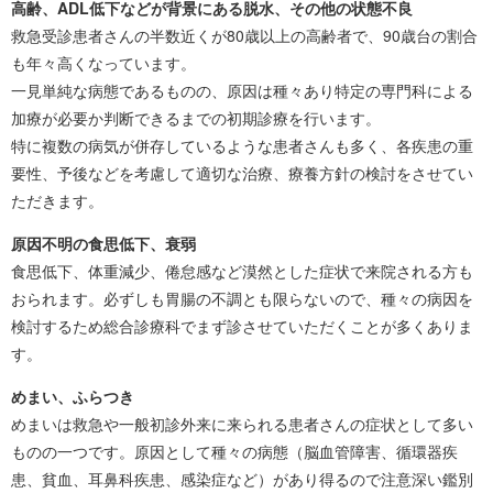
高齢、ADL低下などが背景にある脱水、その他の状態不良
救急受診患者さんの半数近くが80歳以上の高齢者で、90歳台の割合
も年々高くなっています。
一見単純な病態であるものの、原因は種々あり特定の専門科による
加療が必要か判断できるまでの初期診療を行います。
特に複数の病気が併存しているような患者さんも多く、各疾患の重
要性、予後などを考慮して適切な治療、療養方針の検討をさせてい
ただきます。
原因不明の食思低下、衰弱
食思低下、体重減少、倦怠感など漠然とした症状で来院される方も
おられます。必ずしも胃腸の不調とも限らないので、種々の病因を
検討するため総合診療科でまず診させていただくことが多くありま
す。
めまい、ふらつき
めまいは救急や一般初診外来に来られる患者さんの症状として多い
ものの一つです。原因として種々の病態（脳血管障害、循環器疾
患、貧血、耳鼻科疾患、感染症など）があり得るので注意深い鑑別