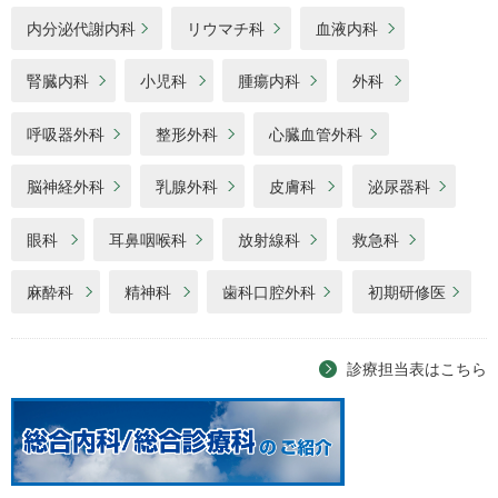
内分泌代謝内科
リウマチ科
血液内科
腎臓内科
小児科
腫瘍内科
外科
呼吸器外科
整形外科
心臓血管外科
脳神経外科
乳腺外科
皮膚科
泌尿器科
眼科
耳鼻咽喉科
放射線科
救急科
麻酔科
精神科
歯科口腔外科
初期研修医
診療担当表はこちら