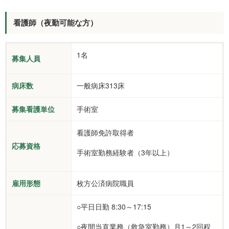
看護師（夜勤可能な方）
1名
募集人員
病床数
一般病床313床
募集看護単位
手術室
看護師免許取得者
応募資格
手術室勤務経験者（3年以上）
雇用形態
枚方公済病院職員
○平日日勤 8:30～17:15
○夜間当直業務（救急室勤務）月1～2回程