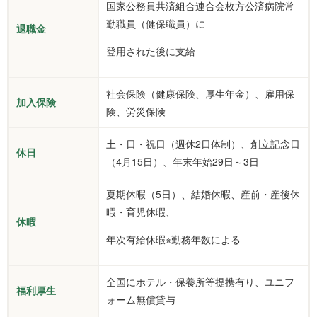
国家公務員共済組合連合会枚方公済病院常
勤職員（健保職員）に
退職金
登用された後に支給
社会保険（健康保険、厚生年金）、雇用保
加入保険
険、労災保険
土・日・祝日（週休2日体制）、創立記念日
休日
（4月15日）、年末年始29日～3日
夏期休暇（5日）、結婚休暇、産前・産後休
暇・育児休暇、
休暇
年次有給休暇※勤務年数による
全国にホテル・保養所等提携有り、ユニフ
福利厚生
ォーム無償貸与