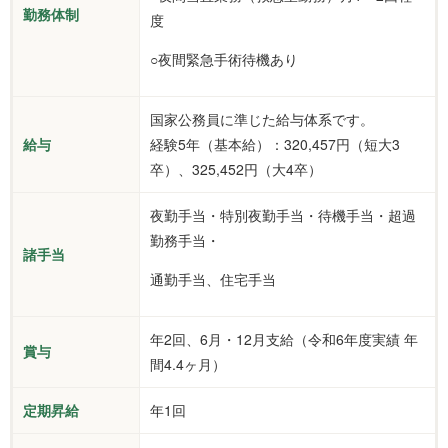
勤務体制
度
○夜間緊急手術待機あり
国家公務員に準じた給与体系です。
給与
経験5年（基本給）：320,457円（短大3
卒）、325,452円（大4卒）
夜勤手当・特別夜勤手当・待機手当・超過
勤務手当・
諸手当
通勤手当、住宅手当
年2回、6月・12月支給（令和6年度実績 年
賞与
間4.4ヶ月）
定期昇給
年1回