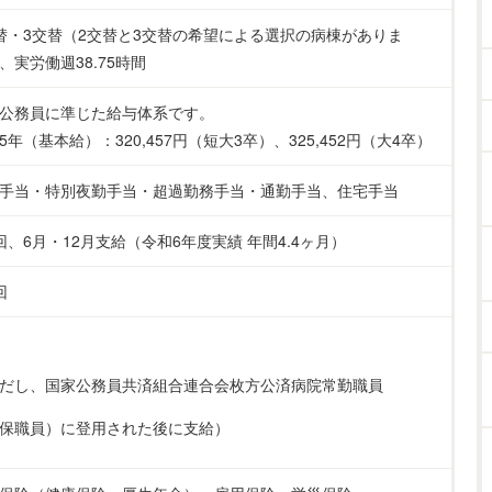
替・3交替（2交替と3交替の希望による選択の病棟がありま
、実労働週38.75時間
公務員に準じた給与体系です。
5年（基本給）：320,457円（短大3卒）、325,452円（大4卒）
手当・特別夜勤手当・超過勤務手当・通勤手当、住宅手当
回、6月・12月支給（令和6年度実績 年間4.4ヶ月）
回
だし、国家公務員共済組合連合会枚方公済病院常勤職員
保職員）に登用された後に支給）