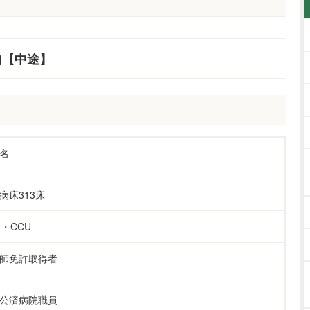
内【中途】
名
病床313床
U・CCU
護師免許取得者
公済病院職員