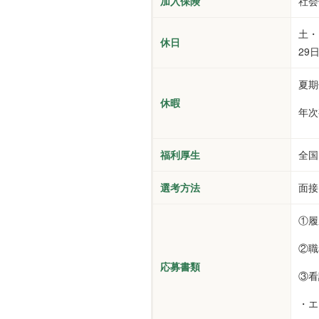
加入保険
社会
土・
休日
29
夏期
休暇
年次
福利厚生
全国
選考方法
面接
①履
②職
応募書類
③看
・エ